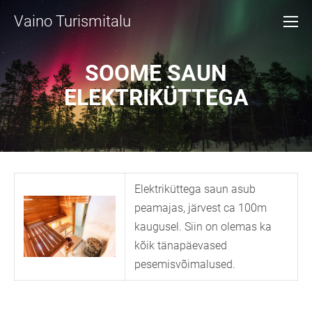
Vaino Turismitalu
SOOME SAUN
ELEKTRIKÜTTEGA
Elektriküttega saun asub
peamajas, järvest ca 100m
kaugusel. Siin on olemas ka
kõik tänapäevased
pesemisvõimalused.