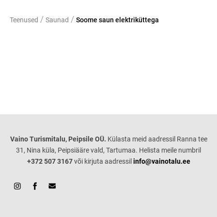
/
/
Teenused
Saunad
Soome saun elektriküttega
Vaino Turismitalu, Peipsile OÜ.
Külasta meid aadressil Ranna tee
31, Nina küla, Peipsiääre vald, Tartumaa. Helista meile numbril
+372
507 3167
või kirjuta aadressil
info@vainotalu.ee